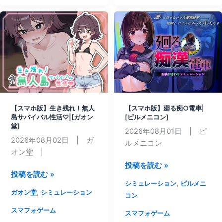
テ
引
に
イ
ん
勝
ル
剥
つ
ス|
き
と
[眼
職
エ
魔
人
ッ
堂]
RPG|
チ
[三
あ
代
た
【スマホ版】生き残れ！無人
【スマホ版】廻る痴○電車|
錆]
り
島サバイバル性活♡|[ガオン
[ピルメニコン]
堂]
ま
2026年08月01日 | ピ
2026年08月02日 | ガ
え
ルメニコン
オン堂 |
【ス
投稿を読む »
【ス
投稿を読む »
マ
,
シミュレーション
ピルメニ
マ
ホ
,
ガオン堂
シミュレーション
コン
ホ
版】
版】
スマフォゲーム
廻
スマフォゲーム
生