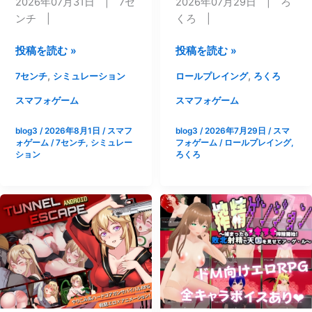
2026年07月31日 | 7セ
2026年07月29日 | ろ
ンチ |
くろ |
【ス
【ス
投稿を読む »
投稿を読む »
マ
マ
,
,
7センチ
シミュレーション
ロールプレイング
ろくろ
ホ
ホ
版】
版】
スマフォゲーム
スマフォゲーム
終
僕
blog3
/
2026年8月1日
/
スマフ
blog3
/
2026年7月29日
/
スマ
末
が
ォゲーム
/
7センチ
,
シミュレー
フォゲーム
/
ロールプレイング
,
シ
弱
ション
ろくろ
ェ
い
ル
せ
タ
い
ー
で
性
す
活|
か?
[7
|
セ
[ろ
ン
く