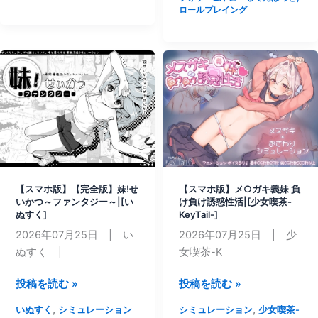
天
ー
用
ロールプレイング
国
リ
済】
を
ー
え
見
メ
ん
せ
イ
こ
て
デ
ー
あ・
ン
ど
げ・
–
あ
る
Unholy
ん
～
maiden|
こ
[Unit
ー
【スマホ版】【完全版】妹!せ
【スマホ版】メ○ガキ義妹 負
03]
る!|
いかつ～ファンタジー～|[い
け負け誘惑性活|[少女喫茶-
[ご
ぬすく]
KeyTail-]
ー
2026年07月25日 | い
2026年07月25日 | 少
る
ぬすく |
女喫茶-K
で
ん
【ス
【ス
投稿を読む »
投稿を読む »
ぽ
マ
マ
,
,
いぬすく
シミュレーション
シミュレーション
少女喫茶-
っ
ホ
ホ