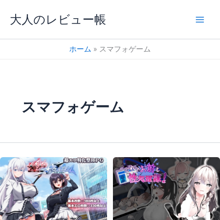
内
大人のレビュー帳
容
を
ス
ホーム
スマフォゲーム
キ
ッ
プ
スマフォゲーム