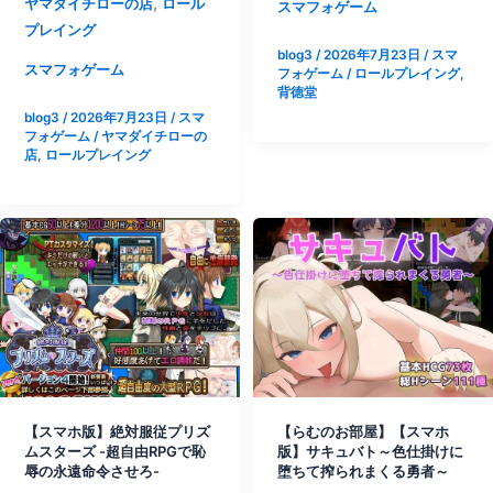
,
ヤマダイチローの店
ロール
版】
日
スマフォゲーム
ホ
プレイング
色
～|
版】
blog3
/
2026年7月23日
/
スマ
鬼|
[わ
夏
スマフォゲーム
フォゲーム
/
ロールプレイング
,
[背
い
背徳堂
の
徳
る
blog3
/
2026年7月23日
/
スマ
思
フォゲーム
/
ヤマダイチローの
堂]
ど
い
店
,
ロールプレイング
か
出
ー
~
ど]
寝
取
ら
れ
堕
ち
た
彼
【スマホ版】絶対服従プリズ
【らむのお部屋】【スマホ
女
ムスターズ -超自由RPGで恥
版】サキュバト～色仕掛けに
達
辱の永遠命令させろ-
堕ちて搾られまくる勇者～
~|