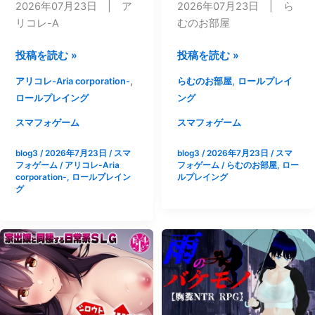
2026年07月23日 | ア
2026年07月23日 | ら
[ヤ
リコレ-A
むのお部屋
マ
ダ
【ス
【ら
投稿を読む »
投稿を読む »
イ
マ
む
,
,
アリコレ-Aria corporation-
らむのお部屋
ロールプレイ
チ
ホ
の
ロールプレイング
ング
ロ
版】
お
ー
絶
部
スマフォゲーム
スマフォゲーム
の
対
屋】
店]
blog3
/
2026年7月23日
/
スマ
blog3
/
2026年7月23日
/
スマ
服
【ス
フォゲーム
/
アリコレ-Aria
フォゲーム
/
らむのお部屋
,
ロー
従
マ
corporation-
,
ロールプレイン
ルプレイング
プ
ホ
グ
リ
版】
ズ
サ
ム
キ
ス
ュ
タ
バ
ー
ト
ズ
～