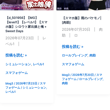
-
色
超
仕
自
掛
【d_501956】【MG】
【スマホ版】雨のバケモノ|
由
け
【level1】【レベル1】【スマ
[肉助]
ホ版】シロウト家出娘と俺 +
RPG
に
2026年07月20日 | 肉
Sweet Days
で
堕
助 | ロ
2026年07月23日 | レ
恥
ち
ベル1 |
辱
て
【ス
投稿を読む »
の
搾
マ
【d_501956】
投稿を読む »
,
ロールプレイング
肉助
永
ら
ホ
【MG】
遠
れ
版】
,
シミュレーション
レベル1
スマフォゲーム
【level1】
命
ま
雨
【レ
スマフォゲーム
令
く
blog3
/
2026年7月20日
/
スマ
の
ベ
フォゲーム
/
ロールプレイング
,
さ
る
バ
肉助
blog3
/
2026年7月23日
/
スマ
ル
せ
勇
ケ
フォゲーム
/
シミュレーション
,
1】
ろ-
者
レベル1
モ
【ス
～
ノ|
マ
[肉
ホ