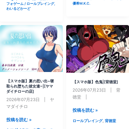
露
優希M.K.C.
フォゲーム
/
ロールプレイング
,
精
出
わいるどかーど
ロ
少
ロ
女
ン
涼
～
代
ボ
せ
テ
り
堕
な
ち
屈
服
【スマホ版】夏の思い出~寝
【スマホ版】色鬼|[背徳堂]
宣
取られ堕ちた彼女達~|[ヤマ
言
2026年07月23日 | 背
ダイチローの店]
ま
徳堂 |
2026年07月23日 | ヤ
で
マダイチロ
【ス
投稿を読む »
あ
マ
と
【ス
投稿を読む »
,
ロールプレイング
背徳堂
ホ
X
マ