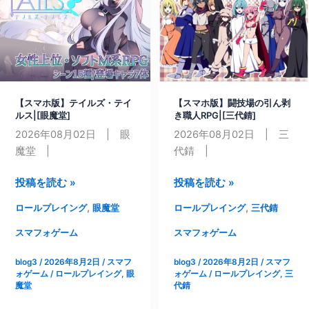
[や
ス
ぁ]
ブ
タ
ー
ボ
ク
【スマホ版】テイルズ・テイ
【スマホ版】闘技場の引ん剥
だ
ルス|[眼魔堂]
き職人RPG|[三代錆]
け
2026年08月02日 | 眼
2026年08月02日 | 三
の
魔堂 |
代錆 |
謎
ル
【ス
【ス
投稿を読む »
投稿を読む »
ー
マ
マ
ル!
,
,
ロールプレイング
眼魔堂
ロールプレイング
三代錆
ホ
ホ
女
版】
版】
スマフォゲーム
スマフォゲーム
ト
テ
闘
レ
blog3
/
2026年8月2日
/
スマフ
blog3
/
2026年8月2日
/
スマフ
イ
技
ー
ォゲーム
/
ロールプレイング
,
眼
ォゲーム
/
ロールプレイング
,
三
ル
場
魔堂
代錆
ナ
ズ・
の
ー