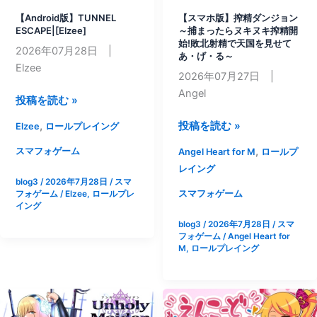
チ]
ろ]
【Android版】TUNNEL
【スマホ版】搾精ダンジョン
ESCAPE|[Elzee]
～捕まったらヌキヌキ搾精開
始!敗北射精で天国を見せて
2026年07月28日 |
あ・げ・る～
Elzee
2026年07月27日 |
Angel
【Android
投稿を読む »
版】
【ス
,
投稿を読む »
Elzee
ロールプレイング
TUNNEL
マ
ESCAPE|
,
スマフォゲーム
Angel Heart for M
ロールプ
ホ
[Elzee]
レイング
版】
blog3
/
2026年7月28日
/
スマ
搾
スマフォゲーム
フォゲーム
/
Elzee
,
ロールプレ
イング
精
blog3
/
2026年7月28日
/
スマ
ダ
フォゲーム
/
Angel Heart for
ン
M
,
ロールプレイング
ジ
ョ
ン
～