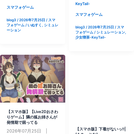
KeyTail-
と]
版】
版】
スマフォゲーム
【完
メ
スマフォゲーム
blog3
/
2026年7月25日
/
スマ
全
○
フォゲーム
/
いぬすく
,
シミュレ
blog3
/
2026年7月25日
/
スマ
版】
ガ
ーション
フォゲーム
/
シミュレーション
,
妹!
キ
少女喫茶-KeyTail-
せ
義
い
妹
か
負
つ
け
～
負
フ
け
ァ
誘
ン
惑
タ
性
ジ
活|
【スマホ版】【Live2Dおさわ
ー
[少
りゲーム】隣の狐お姉さんが
～|
女
発情期で困ってる
[い
喫
【スマホ版】下着がないっ!!|
2026年07月25日 |