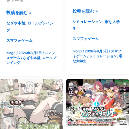
エ
ラ
ー
【Android
投稿を読む »
イ
【ス
投稿を読む »
シ
版】
フ
マ
,
シミュレーション
暇な大学
ョ
,
なぎや本舗
ロールプレイン
え
～|
ホ
生
ン】
グ
っ
[も
版】
～
ち
スマフォゲーム
ち
風
スマフォゲーム
唯
な
も
紀
奈
blog3
/
2026年8月5日
/
スマフ
ア
blog3
/
2026年8月5日
/
スマフ
ち
委
ォゲーム
/
シミュレーション
,
暇
の“も
ォゲーム
/
なぎや本舗
,
ロールプ
バ
メ
員
な大学生
レイング
っ
タ
ロ
長
と”あ
ー
ン
撫
ま
で
工
子|
あ
遊
房]
[な
ま
ぶ
ぎ
全
や
や
肯
つ
本
定
3D|
舗]
～
[暇
全
な