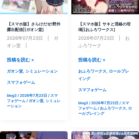
さ
ん
が
【スマホ版】さらけだせ!野外
【スマホ版】サキと淫絡の坩
発
露出配信|[ガオン堂]
堝|[おふろワークス]
情
2026年07月23日 | ガ
2026年07月23日 | お
期
オン堂 |
ふろワーク
で
困
【ス
【ス
投稿を読む »
投稿を読む »
っ
マ
マ
,
,
ガオン堂
シミュレーション
おふろワークス
ロールプレ
て
ホ
ホ
イング
る
版】
版】
スマフォゲーム
さ
サ
スマフォゲーム
blog3
/
2026年7月23日
/
スマ
ら
キ
フォゲーム
/
ガオン堂
,
シミュレ
blog3
/
2026年7月23日
/
スマ
け
と
ーション
フォゲーム
/
おふろワークス
,
ロ
だ
淫
ールプレイング
せ!
絡
野
の
外
坩