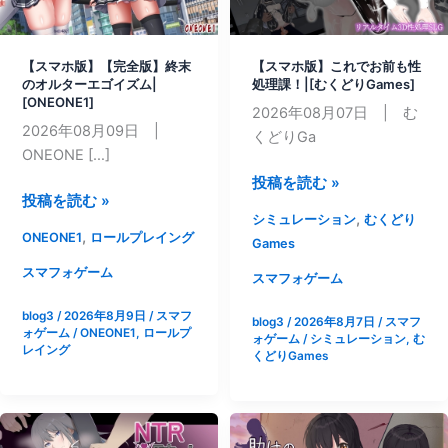
【スマホ版】【完全版】終末
【スマホ版】これでお前も性
のオルターエゴイズム|
処理課！|[むくどりGames]
[ONEONE1]
2026年08月07日 | む
2026年08月09日 |
くどりGa
ONEONE […]
【ス
投稿を読む »
【ス
投稿を読む »
マ
,
シミュレーション
むくどり
マ
ホ
,
ONEONE1
ロールプレイング
Games
ホ
版】
版】
スマフォゲーム
こ
スマフォゲーム
【完
れ
blog3
/
2026年8月9日
/
スマフ
全
blog3
/
2026年8月7日
/
スマフ
で
ォゲーム
/
ONEONE1
,
ロールプ
ォゲーム
/
シミュレーション
,
む
版】
お
レイング
くどりGames
終
前
末
も
の
性
オ
処