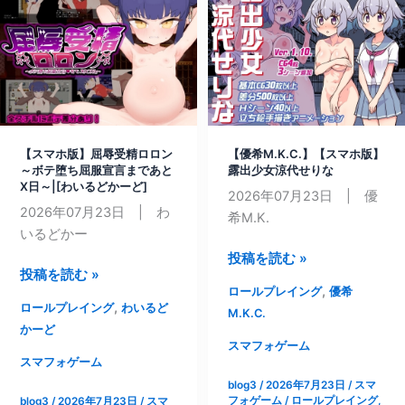
露
堝|
出
[お
配
ふ
信|
ろ
[ガ
ワ
オ
ー
ン
ク
【スマホ版】屈辱受精ロロン
【優希M.K.C.】【スマホ版】
堂]
ス]
～ボテ堕ち屈服宣言まであと
露出少女涼代せりな
X日～|[わいるどかーど]
2026年07月23日 | 優
2026年07月23日 | わ
希M.K.
いるどかー
【優
投稿を読む »
【ス
投稿を読む »
希
,
ロールプレイング
優希
マ
M.K.C.】
,
ロールプレイング
わいるど
M.K.C.
ホ
【ス
かーど
版】
マ
スマフォゲーム
屈
スマフォゲーム
ホ
辱
blog3
/
2026年7月23日
/
スマ
版】
フォゲーム
/
ロールプレイング
,
blog3
/
2026年7月23日
/
スマ
受