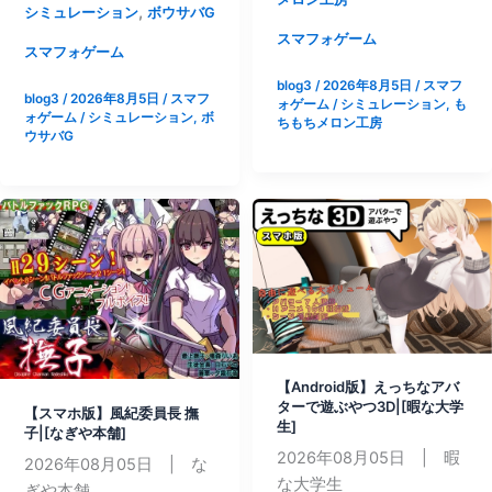
版】
,
シミュレーション
ボウサバG
ホ
今
スマフォゲーム
版】
スマフォゲーム
日
お
blog3
/
2026年8月5日
/
スマフ
も
blog3
/
2026年8月5日
/
スマフ
姉
ォゲーム
/
シミュレーション
,
も
ヤ
ォゲーム
/
シミュレーション
,
ボ
ちもちメロン工房
ち
ウサバG
る
ゃ
の?
ん
～
と
巨
い
乳
っ
ギ
し
ャ
ょ。
ル
【プ
と
ラ
の
【Android版】えっちなアバ
ス
お
ターで遊ぶやつ3D|[暇な大学
【スマホ版】風紀委員長 撫
シ
生]
さ
子|[なぎや本舗]
チ
2026年08月05日 | 暇
わ
2026年08月05日 | な
ュ
な大学生
り
ぎや本舗