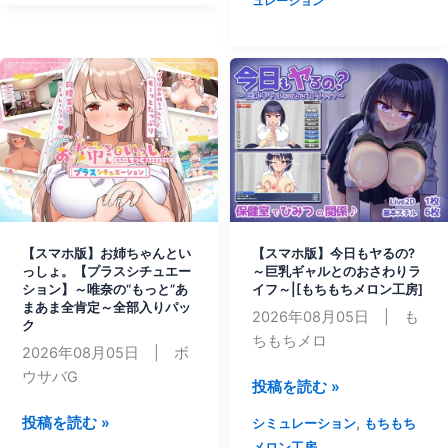
屋
ュレーション
場
さ
所
ん]
で|
[FictionMemo]
【スマホ版】お姉ちゃんとい
【スマホ版】今日もヤるの?
っしょ。【プラスシチュエー
～巨乳ギャルとのおさわりラ
ション】～唯奈の“もっと”あ
イフ～|[もちもちメロン工房]
まあま全肯定～全部入りパッ
2026年08月05日 | も
ク
ちもちメロ
2026年08月05日 | ボ
ウサバG
【ス
投稿を読む »
マ
【ス
,
投稿を読む »
シミュレーション
もちもち
ホ
マ
メロン工房