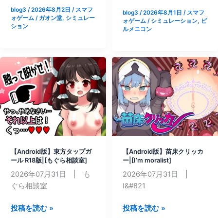
る
blog3
/
2026年8月2日
/
スマフ
き
blog3
/
2026年8月1日
/
スマフ
痴
ォゲーム
/
ガオン堂
,
シミュレー
ォゲーム
/
シミュレーション
,
ピ
残
○
ション
ルメニコン
れ！
電
無
車|
人
[ピ
島
ル
サ
メ
バ
ニ
イ
コ
バ
ン]
ル
性
活
【Android版】東方タップガ
【Android版】苗床クリッカ
ール R18版|[もぐら相談室]
ー|[I’m moralist]
♡|
2026年07月31日 | も
2026年07月31日 |
[ガ
ぐら相談室
I&#821
オ
ン
【Android
【Android
投稿を読む »
投稿を読む »
堂]