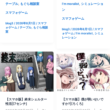
版】
版】
,
,
テーブル
もぐら相談室
I'm moralist
シミュレーショ
東
苗
ン
方
床
スマフォゲーム
タ
ク
スマフォゲーム
blog3
/
2026年8月1日
/
スマフ
ッ
リ
ォゲーム
/
テーブル
,
もぐら相談
blog3
/
2026年8月1日
/
スマフ
プ
ッ
室
ォゲーム
/
I'm moralist
,
シミュ
ガ
カ
レーション
ー
ー|
ル
[I’m
R18
moralist]
版|
[も
ぐ
ら
相
談
室]
【スマホ版】終末シェルター
【スマホ版】僕が弱いせいで
性活|[7センチ]
すか?|[ろくろ]