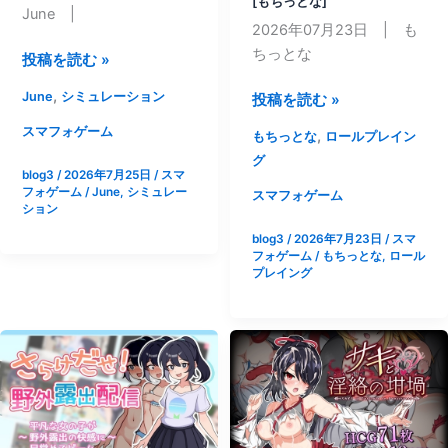
[もちっとな]
ぬ
茶-
June |
2026年07月23日 | も
す
KeyTail-]
ちっとな
く]
【ス
投稿を読む »
マ
,
June
シミュレーション
【ス
投稿を読む »
ホ
マ
版】
スマフォゲーム
,
もちっとな
ロールプレイン
ホ
【Live2D
グ
版】
blog3
/
2026年7月25日
/
スマ
お
フォゲーム
/
June
,
シミュレー
下
スマフォゲーム
さ
ション
着
わ
blog3
/
2026年7月23日
/
スマ
が
り
フォゲーム
/
もちっとな
,
ロール
な
ゲ
プレイング
い
ー
っ!!|
ム】
[も
隣
ち
の
っ
狐
と
お
な]
姉