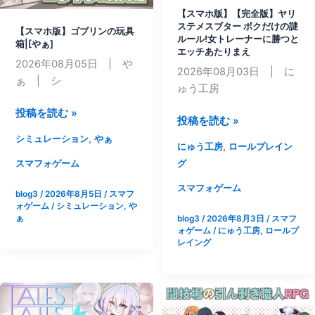
部
【スマホ版】【完全版】ヤリ
大
入
ステメスブター ボクだけの謎
【スマホ版】ゴブリンの玩具
学
ルール!女トレーナーに勝つと
り
箱|[やぁ]
生]
エッチあたりまえ
パ
2026年08月05日 | や
2026年08月03日 | に
ッ
ぁ | シ
ゅう工房
ク
【ス
投稿を読む »
【ス
投稿を読む »
マ
マ
,
シミュレーション
やぁ
,
ホ
にゅう工房
ロールプレイン
ホ
版】
グ
スマフォゲーム
版】
ゴ
【完
スマフォゲーム
blog3
/
2026年8月5日
/
スマフ
ブ
全
ォゲーム
/
シミュレーション
,
や
リ
ぁ
blog3
/
2026年8月3日
/
スマフ
版】
ン
ォゲーム
/
にゅう工房
,
ロールプ
ヤ
レイング
の
リ
玩
ス
具
テ
箱|
メ