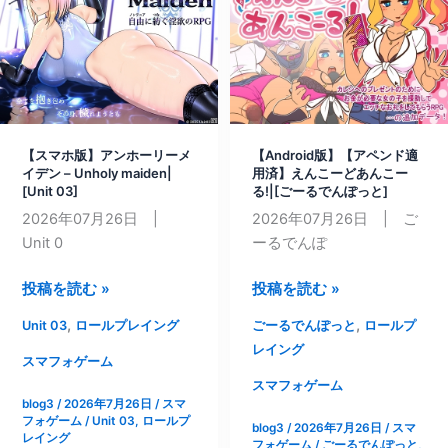
捕
ま
っ
た
ら
ヌ
【スマホ版】アンホーリーメ
【Android版】【アペンド適
キ
イデン – Unholy maiden|
用済】えんこーどあんこー
ヌ
[Unit 03]
る!|[ごーるでんぽっと]
キ
2026年07月26日 |
2026年07月26日 | ご
搾
Unit 0
ーるでんぽ
精
開
【ス
【Android
投稿を読む »
投稿を読む »
始!
マ
版】
,
,
Unit 03
ロールプレイング
ごーるでんぽっと
ロールプ
敗
ホ
【ア
レイング
北
版】
ペ
スマフォゲーム
射
ア
ン
スマフォゲーム
精
blog3
/
2026年7月26日
/
スマ
ン
ド
フォゲーム
/
Unit 03
,
ロールプ
で
blog3
/
2026年7月26日
/
スマ
ホ
適
レイング
フォゲーム
/
ごーるでんぽっと
,