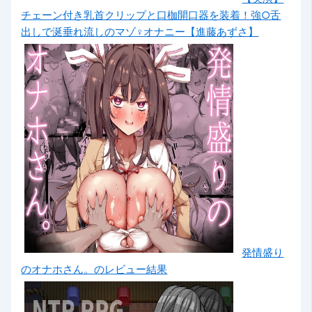
チェーン付き乳首クリップと口枷開口器を装着！強○舌
出しで涎垂れ流しのマゾ♀オナニー【進藤あずさ】
発情盛り
のオナホさん。のレビュー結果