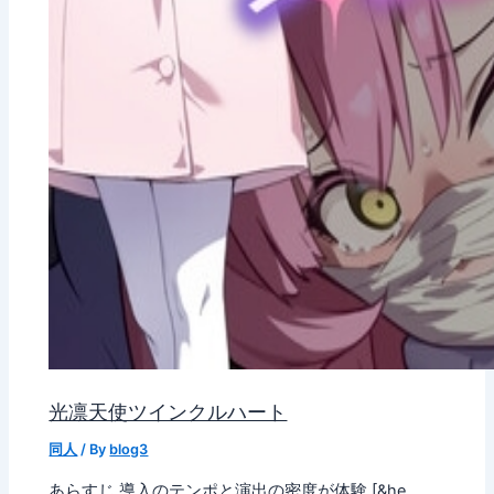
光凛天使ツインクルハート
同人
/ By
blog3
あらすじ 導入のテンポと演出の密度が体験 [&he…