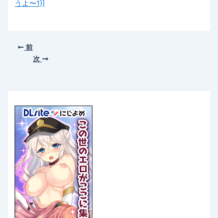
うよ〜1}]
前
次