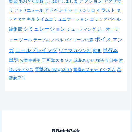
アクション
集部
アクセサ
あおぎり高校
しっぽとしましま
リ
アドベンチャー
イラスト
アトリエメール
アンソロ
キ
キルタイムコミュニケーション
コミックバベル
ラ☆タマ
シミュレーション
編集部
ジーオーテ
シューティング
ボイス
マン
ィー
ツール
テーブル
ノベル
バイコーンの森
ガ
ロールプレイング
単行本
ワニマガジン社
動画
単話
安齋由香里
工画堂スタジオ
涼花みなせ
猫語
蛍日亭
逆
電撃G's magazine
説パラドクス
青春×フェティシズム
高
野麻里佳