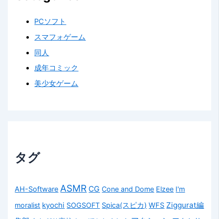
PCソフト
スマフォゲーム
同人
成年コミック
美少女ゲーム
タグ
ASMR
CG
AH-Software
Cone and Dome
Elzee
I'm
kyochi
Ziggurat編
moralist
SOGSOFT
Spica(スピカ)
WFS