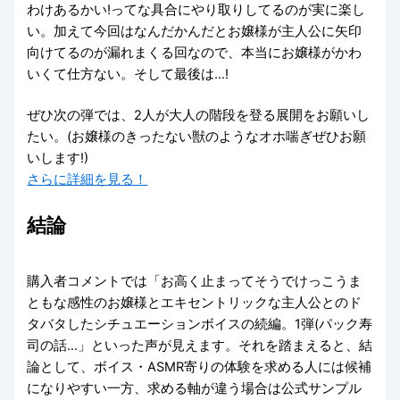
わけあるかい!ってな具合にやり取りしてるのが実に楽し
い。加えて今回はなんだかんだとお嬢様が主人公に矢印
向けてるのが漏れまくる回なので、本当にお嬢様がかわ
いくて仕方ない。そして最後は…!
ぜひ次の弾では、2人が大人の階段を登る展開をお願いし
たい。(お嬢様のきったない獣のようなオホ喘ぎぜひお願
いします!)
さらに詳細を見る！
結論
購入者コメントでは「お高く止まってそうでけっこうま
ともな感性のお嬢様とエキセントリックな主人公とのド
タバタしたシチュエーションボイスの続編。1弾(パック寿
司の話…」といった声が見えます。それを踏まえると、結
論として、ボイス・ASMR寄りの体験を求める人には候補
になりやすい一方、求める軸が違う場合は公式サンプル