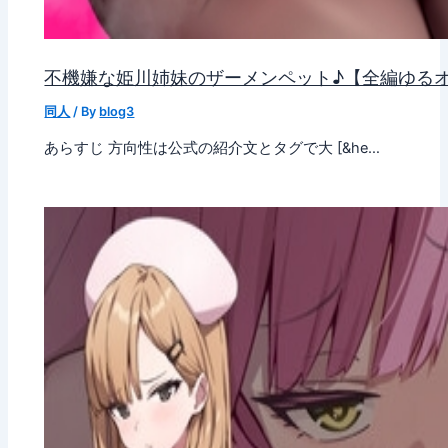
不機嫌な姫川姉妹のザーメンペット♪【全編ゆる
同人
/ By
blog3
あらすじ 方向性は公式の紹介文とタグで大 [&he…