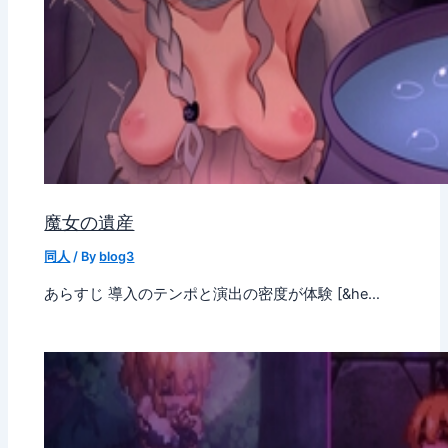
魔女の遺産
同人
/ By
blog3
あらすじ 導入のテンポと演出の密度が体験 [&he…