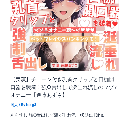
【実演】チェーン付き乳首クリップと口枷開
口器を装着！強○舌出しで涎垂れ流しのマゾ♀
オナニー【進藤あずさ】
同人
/ By
blog3
あらすじ 強○舌出しで涎が垂れ流し状態に [&he…