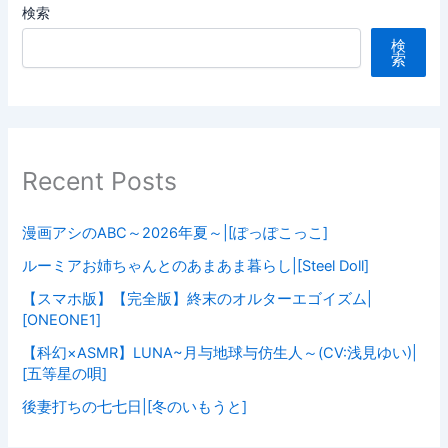
検索
検
索
Recent Posts
漫画アシのABC～2026年夏～|[ぽっぽこっこ]
ルーミアお姉ちゃんとのあまあま暮らし|[Steel Doll]
【スマホ版】【完全版】終末のオルターエゴイズム|
[ONEONE1]
【科幻×ASMR】LUNA~月与地球与仿生人～(CV:浅見ゆい)|
[五等星の唄]
後妻打ちの七七日|[冬のいもうと]