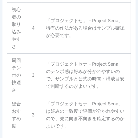
初心
者の
「プロジェクトセナ – Project Sena」
取り
4
特有の作法がある場合はサンプル確認
込み
が必要です。
やす
さ
周回
「プロジェクトセナ – Project Sena」
テン
のテンポ感は好みが分かれやすいの
ポの
3
で、サンプルと公式の時間・構成目安
快適
で判断するのがよいです。
さ
総合
「プロジェクトセナ – Project Sena」
おす
は好みの一致度で評価が分かれやすい
3
すめ
ので、先に向き不向きを確定するのが
度
よいです。