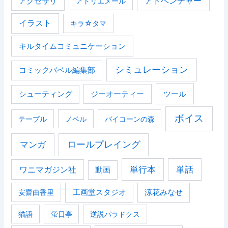
アドベンチャー
アクセサリ
アトリエメール
イラスト
キラ☆タマ
キルタイムコミュニケーション
シミュレーション
コミックバベル編集部
ジーオーティー
ツール
シューティング
ボイス
テーブル
ノベル
バイコーンの森
マンガ
ロールプレイング
単行本
単話
ワニマガジン社
動画
安齋由香里
工画堂スタジオ
涼花みなせ
猫語
蛍日亭
逆説パラドクス