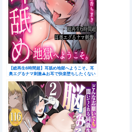
【総再生6時間超】耳舐め地獄へようこそ。耳
奥エグるナマ刺激⚠お耳で快楽堕ちしたくない
方は再生しないで下さい⚠【じゃこじゃこ養成
所】