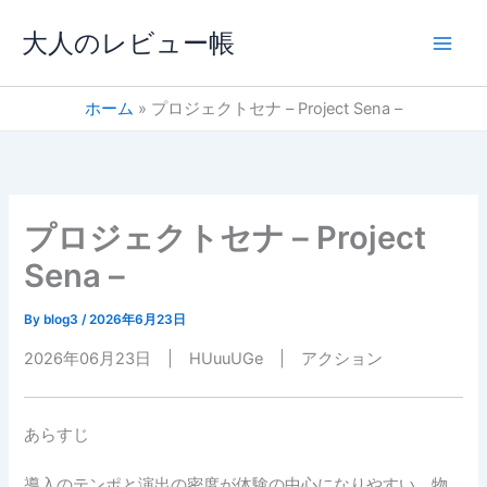
内
大人のレビュー帳
容
を
ス
ホーム
プロジェクトセナ – Project Sena –
キ
ッ
プ
プロジェクトセナ – Project
Sena –
By
blog3
/
2026年6月23日
2026年06月23日 | HUuuUGe | アクション
あらすじ
導入のテンポと演出の密度が体験の中心になりやすい。物