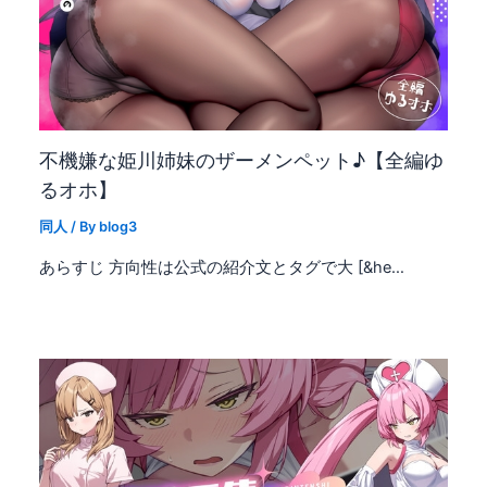
不機嫌な姫川姉妹のザーメンペット♪【全編ゆ
るオホ】
同人
/ By
blog3
あらすじ 方向性は公式の紹介文とタグで大 [&he…