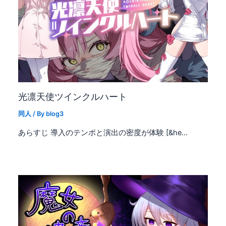
光凛天使ツインクルハート
同人
/ By
blog3
あらすじ 導入のテンポと演出の密度が体験 [&he…