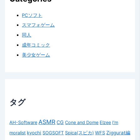
PCソフト
スマフォゲーム
同人
成年コミック
美少女ゲーム
タグ
ASMR
CG
AH-Software
Cone and Dome
Elzee
I'm
Ziggurat編
moralist
kyochi
SOGSOFT
Spica(スピカ)
WFS