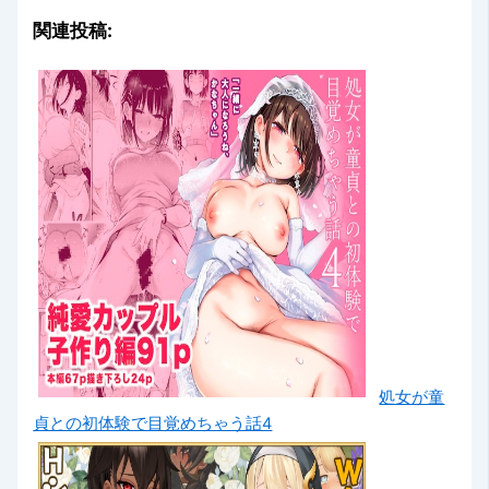
関連投稿:
処女が童
貞との初体験で目覚めちゃう話4