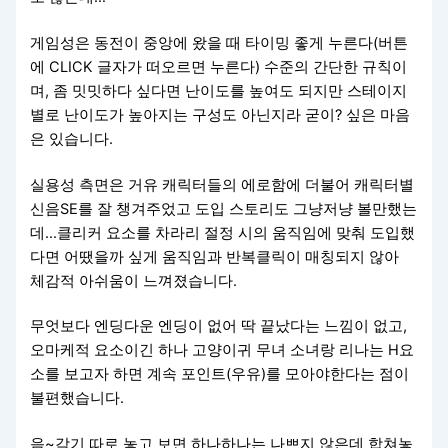
게임성은 동전이 중앙에 왔을 때 타이밍 좋게 누른다(버튼
에 CLICK 글자가 떠오르면 누른다) 수준의 간단한 규칙이
며, 좀 밋밋하다 싶다면 난이도를 높여도 되지만 스테이지
별로 난이도가 높아지는 구성도 아닌지라 굳이? 싶은 마음
은 있습니다.
실용성 측면은 거유 캐릭터들의 에로함에 더불어 캐릭터별
신음SE를 잘 챙겨주었고 도입 스토리도 그냥저냥 볼만했는
데…클리커 요소를 차라리 절정 시의 움직임에 맞춰 도입했
다면 어땠을까 싶게 움직임과 반복클릭이 매칭되지 않아
체감적 아쉬움이 느껴졌습니다.
무엇보다 엔딩다운 엔딩이 없어 딱 끝났다는 느낌이 없고,
오마케적 요소이긴 하나 고양이귀 무녀 소녀랑 리나는 H요
소를 보고자 하면 계속 포인트(우유)를 모아야한다는 점이
불편했습니다.
음~각기 따로 놓고 보면 하나하나는 나쁘지 않은데 합쳐놓