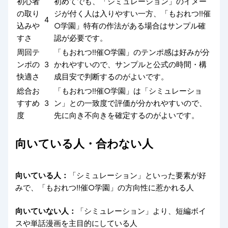
初心者
初めてでも、「シミュレーション」のイメー
の取り
ジが付く人は入りやすい一方、「もおれつ!!催
4
込みや
○学園」特有の作法がある場合はサンプル確
すさ
認が必要です。
周回テ
「もおれつ!!催○学園」のテンポ感は好みが分
ンポの
3
かれやすいので、サンプルと公式の時間・構
快適さ
成目安で判断するのがよいです。
総合お
「もおれつ!!催○学園」は「シミュレーショ
すすめ
3
ン」との一致度で評価が分かれやすいので、
度
先に向き不向きを確定するのがよいです。
向いている人・合わない人
向いている人：
「シミュレーション」といった要素が好
みで、「もおれつ!!催○学園」の方向性に惹かれる人
向いていない人：
「シミュレーション」より、短編ボイ
スや単話漫画を主目的にしている人