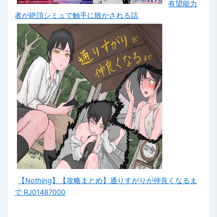
有望能力
者が絶頂シミュで触手に敗かされる話
【Nothing】【攻略まとめ】通りすがりが仲良くなるま
で RJ01487000