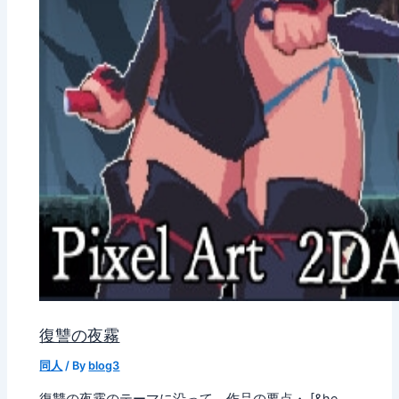
復讐の夜霧
同人
/ By
blog3
復讐の夜霧のテーマに沿って、作品の要点・ [&he…