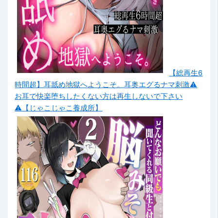
【総再生6
時間超】耳舐め地獄へようこそ。耳奥エグるナマ刺激⚠
お耳で快楽堕ちしたくない方は再生しないで下さい
⚠【じゃこじゃこ養成所】