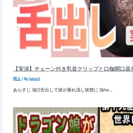
【実演】チェーン付き乳首クリップと口枷開口器
同人
/ By
blog3
あらすじ 強○舌出しで涎が垂れ流し状態に [&he…