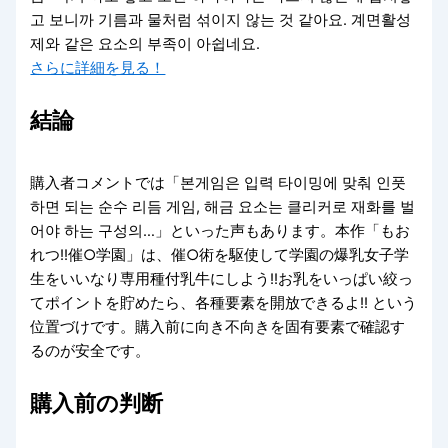
고 보니까 기름과 물처럼 섞이지 않는 것 같아요. 계면활성
제와 같은 요소의 부족이 아쉽네요.
さらに詳細を見る！
結論
購入者コメントでは「본게임은 입력 타이밍에 맞춰 인풋
하면 되는 순수 리듬 게임, 해금 요소는 클리커로 재화를 벌
어야 하는 구성의…」といった声もあります。本作「もお
れつ!!催○学園」は、催○術を駆使して学園の爆乳女子学
生をいいなり専用種付乳牛にしよう!!お乳をいっぱい絞っ
てポイントを貯めたら、各種要素を開放できるよ!! という
位置づけです。購入前に向き不向きを固有要素で確認す
るのが安全です。
購入前の判断