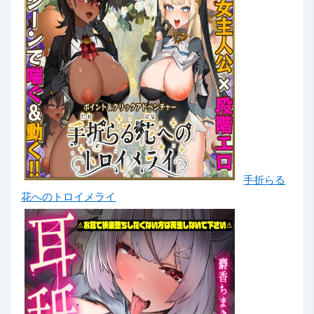
手折らる
花へのトロイメライ