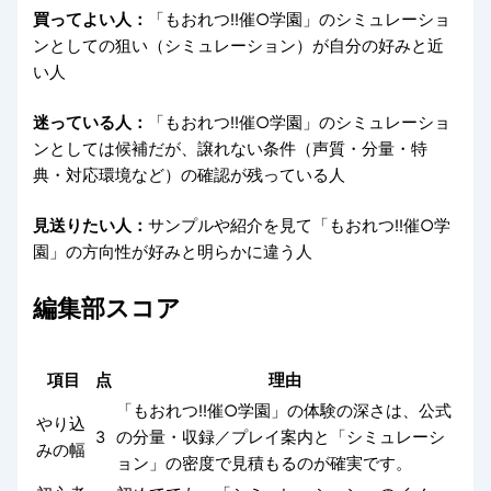
買ってよい人：
「もおれつ!!催○学園」のシミュレーショ
ンとしての狙い（シミュレーション）が自分の好みと近
い人
迷っている人：
「もおれつ!!催○学園」のシミュレーショ
ンとしては候補だが、譲れない条件（声質・分量・特
典・対応環境など）の確認が残っている人
見送りたい人：
サンプルや紹介を見て「もおれつ!!催○学
園」の方向性が好みと明らかに違う人
編集部スコア
項目
点
理由
「もおれつ!!催○学園」の体験の深さは、公式
やり込
3
の分量・収録／プレイ案内と「シミュレーシ
みの幅
ョン」の密度で見積もるのが確実です。