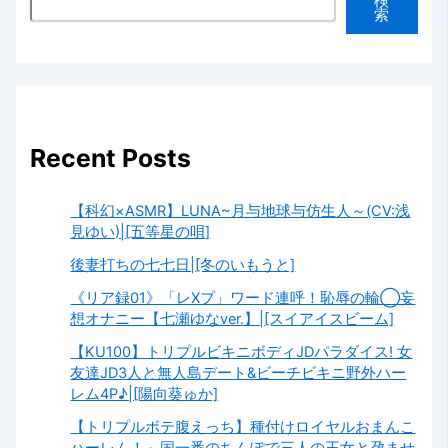
検
索
Recent Posts
【科幻×ASMR】LUNA~月与地球与仿生人～(CV:浅
見ゆい)|[五等星の唄]
後妻打ちの七七日|[冬のいもうと]
《リア録01》「レXプ」ワード連呼！恥辱の輪◯妄
想オナニー【七瀬ゆなver.】|[スイアイスビーム]
【KU100】トリプルビキニボディJDパラダイス! 女
友達JD3人と無人島デート&ビーチビキニ野外ハー
レム4P♪|[陽向葵ゅか]
【トリプルボテ腹えっち】種付けロイヤルおまんこ
ハーレム！～国一番のちんぽで三人の王女と孕ませ