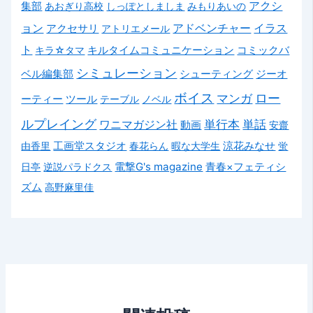
アクシ
集部
あおぎり高校
しっぽとしましま
みもりあいの
ョン
アドベンチャー
アクセサリ
イラス
アトリエメール
ト
キルタイムコミュニケーション
キラ☆タマ
コミックバ
シミュレーション
ジーオ
ベル編集部
シューティング
ボイス
マンガ
ロー
ーティー
ツール
テーブル
ノベル
ルプレイング
単行本
単話
ワニマガジン社
動画
安齋
由香里
工画堂スタジオ
春花らん
暇な大学生
涼花みなせ
蛍
電撃G's magazine
日亭
逆説パラドクス
青春×フェティシ
ズム
高野麻里佳