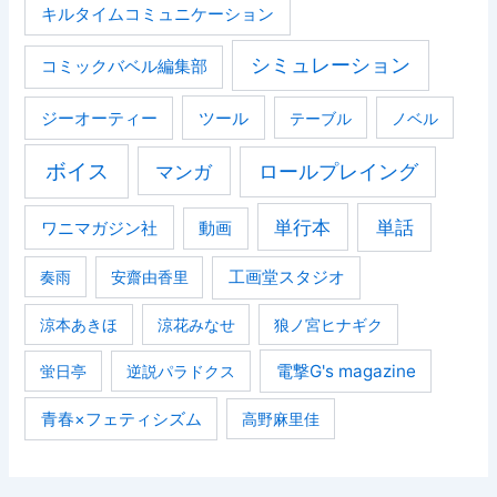
キルタイムコミュニケーション
シミュレーション
コミックバベル編集部
ジーオーティー
ツール
テーブル
ノベル
ボイス
マンガ
ロールプレイング
単行本
単話
ワニマガジン社
動画
奏雨
安齋由香里
工画堂スタジオ
涼本あきほ
涼花みなせ
狼ノ宮ヒナギク
電撃G's magazine
蛍日亭
逆説パラドクス
青春×フェティシズム
高野麻里佳