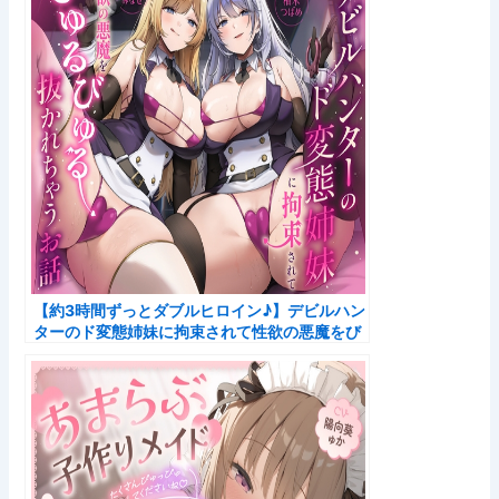
【約3時間ずっとダブルヒロイン♪】デビルハン
ターのド変態姉妹に拘束されて性欲の悪魔をび
ゅるびゅる抜かれちゃうお話♪【超濃厚&高密度
淫乱…