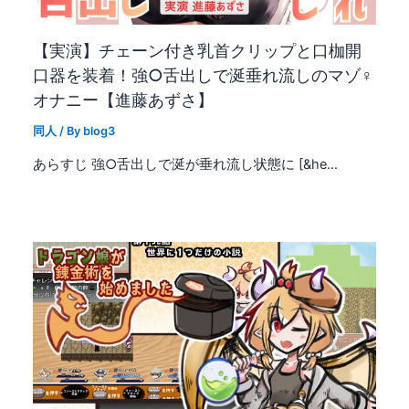
【実演】チェーン付き乳首クリップと口枷開
口器を装着！強○舌出しで涎垂れ流しのマゾ♀
オナニー【進藤あずさ】
同人
/ By
blog3
あらすじ 強○舌出しで涎が垂れ流し状態に [&he…