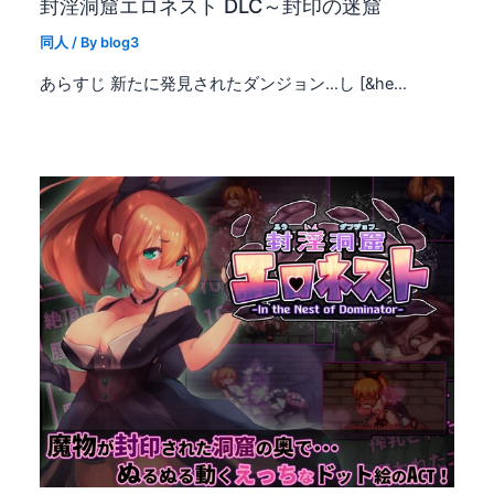
封淫洞窟エロネスト DLC～封印の迷窟
同人
/ By
blog3
あらすじ 新たに発見されたダンジョン…し [&he…