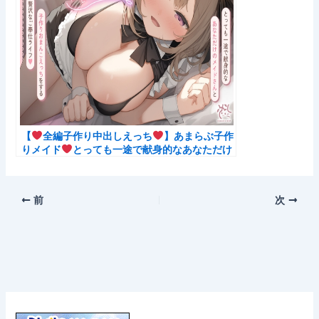
【
全編子作り中出しえっち
】あまらぶ子作
りメイド
とっても一途で献身的なあなただけ
のメイドさんと子作りおまんこえっちをする贅
沢なご奉仕ライフ
のレビュー結果
前
次