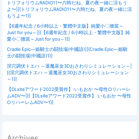
トリフォリウムRADIO11〜六時だね、夏の夜一緒に涼もう
よ〜|[{トリフォリウムRADIO11〜六時だね、夏の夜一緒に涼
もうよ〜1}]
【6週年紀念 / 6小時以上・繁體中文版】純愛小〇擔當～
Just for you～|[{【6週年紀念 / 6小時以上・繁體中文版】純
愛小〇擔當～Just for you～1}]
Cradle Epic―姫騎士の闘技場(中國語)|[{Cradle Epic―姫騎
士の闘技場(中國語)1}]
淫穴調伏トエハ ～退魔巫女3Dおさわりシミュレーション～|
[{淫穴調伏トエハ ～退魔巫女3Dおさわりシミュレーション
～1}]
【DLsiteアワード2022受賞作】 いもおか 〜母性○リハーレ
ムADV〜|[{【DLsiteアワード2022受賞作】 いもおか 〜母性
○リハーレムADV〜1}]
Archives