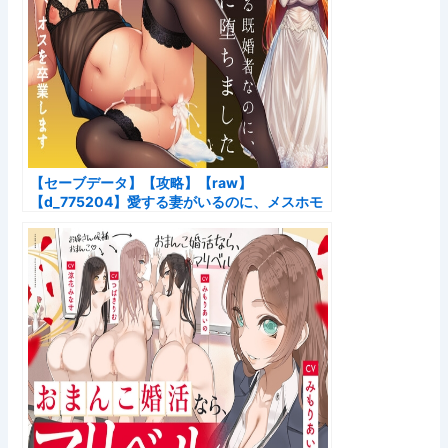
【セーブデータ】【攻略】【raw】
【d_775204】愛する妻がいるのに、メスホモ
に堕ちました～アラサー男子、オスを卒業しま
す～のレビュー｜ボイス・ASMR作品