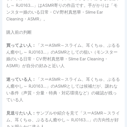
し～ RJ0163…」はASMR寄りの作品です。手がかりは「モ
ンスター娘のいる日常・CV:野村真悠華・Slime Ear
Cleaning・ASMR」。
購入前の判断
買ってよい人：
「スーASMR～スライム、耳くちゅ、ぷるる
ん癒やし～ RJ0163…」のASMRとしての狙い（モンスター
娘のいる日常・CV:野村真悠華・Slime Ear Cleaning・
ASMR）が自分の好みと近い人
迷っている人：
「スーASMR～スライム、耳くちゅ、ぷるる
ん癒やし～ RJ0163…」のASMRとしては候補だが、譲れな
い条件（声質・分量・特典・対応環境など）の確認が残っ
ている人
見送りたい人：
サンプルや紹介を見て「スーASMR～スライ
ム、耳くちゅ、ぷるるん癒やし～ RJ0163…」の方向性が好
みと明らかに違う人