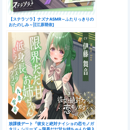
【ステラソラ】ナズナASMR～ふたりっきりの
おたのしみ～|[江原萌依]
放課後デート『彼女と絶対ナイショの恋モノガ
タリ』シリーズ ～限界だだ甘お姉ちゃんな箱入