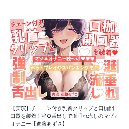
【実演】チェーン付き乳首クリップと口枷開
口器を装着！強○舌出しで涎垂れ流しのマゾ♀
オナニー【進藤あずさ】