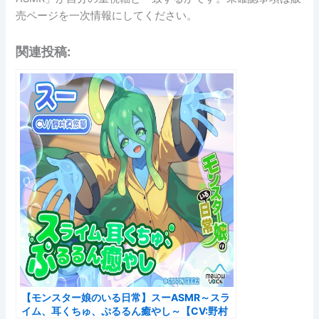
売ページを一次情報にしてください。
関連投稿:
【モンスター娘のいる日常】スーASMR～スラ
イム、耳くちゅ、ぷるるん癒やし～【CV:野村