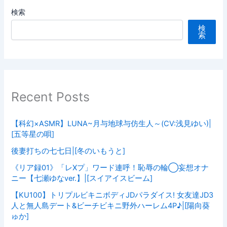
検索
検
索
Recent Posts
【科幻×ASMR】LUNA~月与地球与仿生人～(CV:浅見ゆい)|
[五等星の唄]
後妻打ちの七七日|[冬のいもうと]
《リア録01》「レXプ」ワード連呼！恥辱の輪◯妄想オナ
ニー【七瀬ゆなver.】|[スイアイスビーム]
【KU100】トリプルビキニボディJDパラダイス! 女友達JD3
人と無人島デート&ビーチビキニ野外ハーレム4P♪|[陽向葵
ゅか]