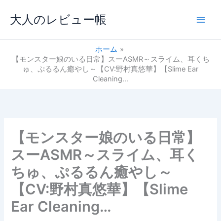
内
大人のレビュー帳
容
を
ス
ホーム
キ
【モンスター娘のいる日常】スーASMR～スライム、耳くち
ッ
ゅ、ぷるるん癒やし～【CV:野村真悠華】【Slime Ear
プ
Cleaning…
【モンスター娘のいる日常】
スーASMR～スライム、耳く
ちゅ、ぷるるん癒やし～
【CV:野村真悠華】【Slime
Ear Cleaning…