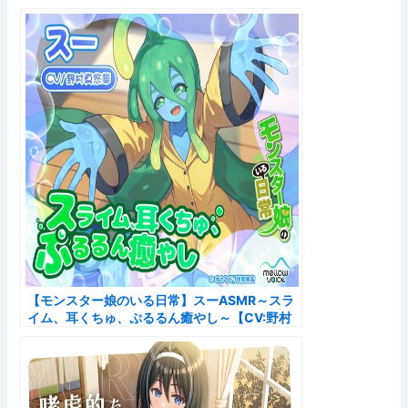
真悠華】【Slime Ear Cleaning…
【モンスター娘のいる日常】スーASMR～スラ
イム、耳くちゅ、ぷるるん癒やし～【CV:野村
真悠華】|[野村真悠華]