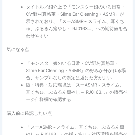
タイトル／紹介上で「モンスター娘のいる日常・
CV:野村真悠華・Slime Ear Cleaning・ASMR」が
示されており、「スーASMR～スライム、耳くち
ゅ、ぷるるん癒やし～ RJ0163…」への期待値を合
わせやすい
気になる点
「モンスター娘のいる日常・CV:野村真悠華・
Slime Ear Cleaning・ASMR」の好みが分かれる場
合、サンプルなしの断定は避けた方がよい
版・特典・対応環境は「スーASMR～スライム、
耳くちゅ、ぷるるん癒やし～ RJ0163…」の販売ペ
ージ仕様欄で確認する
購入前に確認したい点
「スーASMR～スライム、耳くちゅ、ぷるるん癒
やし～ RJ0163…」の版・特典・対応環境を販売ペ