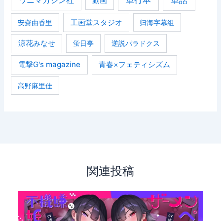
ワニマガジン社
動画
安齋由香里
工画堂スタジオ
归海字幕组
涼花みなせ
蛍日亭
逆説パラドクス
電撃G's magazine
青春×フェティシズム
高野麻里佳
関連投稿