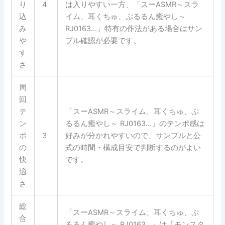
り
4
は入りやすい一方、「スーASMR～スラ
込
イム、耳くちゅ、ぷるるん癒やし～
み
RJ0163…」特有の作法がある場合はサン
や
プル確認が必要です。
す
さ
周
回
テ
「スーASMR～スライム、耳くちゅ、ぷ
ン
るるん癒やし～ RJ0163…」のテンポ感は
ポ
3
好みが分かれやすいので、サンプルと公
の
式の時間・構成目安で判断するのがよい
快
です。
適
さ
総
「スーASMR～スライム、耳くちゅ、ぷ
合
るるん癒やし～ RJ0163…」は「モンスタ