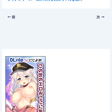
り娘、九条 雪音 ～【CV.伊藤舞音】
前
次