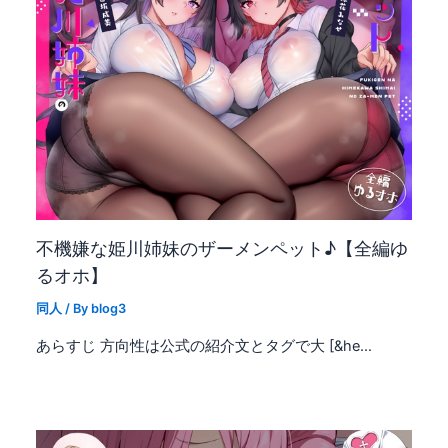
不機嫌な姫川姉妹のザーメンペット♪【全編ゆ
るオホ】
同人
/ By
blog3
あらすじ 方向性は公式の紹介文とタグで大 [&he…