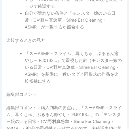
ージで確認する
自分が譲れない条件と「モンスター娘のいる日
常・CV:野村真悠華・Slime Ear Cleaning・
ASMR」が一致するか照合する
比較するときの見方
「スーASMR～スライム、耳くちゅ、ぷるるん癒
やし～ RJ0163…」で重視した軸（モンスター娘の
いる日常・CV:野村真悠華・Slime Ear Cleaning・
ASMR）を基準に、近いタグ／同形式の作品を比
較候補にする
編集部コメント
編集部コメント：購入判断の要点は、「スーASMR～スライ
ム、耳くちゅ、ぷるるん癒やし～ RJ0163…」の「モンスタ
ー娘のいる日常・CV:野村真悠華・Slime Ear Cleaning・
ASMR」が自分の重視軸と一致するかです。未確認事項は販