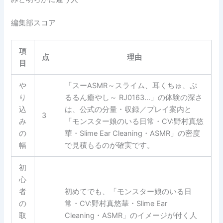
編集部スコア
項
点
理由
目
や
「スーASMR～スライム、耳くちゅ、ぷ
り
るるん癒やし～ RJ0163…」の体験の深さ
込
は、公式の分量・収録／プレイ案内と
3
み
「モンスター娘のいる日常・CV:野村真悠
の
華・Slime Ear Cleaning・ASMR」の密度
幅
で見積もるのが確実です。
初
心
者
初めてでも、「モンスター娘のいる日
の
常・CV:野村真悠華・Slime Ear
取
Cleaning・ASMR」のイメージが付く人