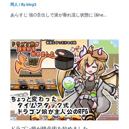
同人
/ By
blog3
あらすじ 強○舌出しで涎が垂れ流し状態に [&he…
ドラゴン娘が錬金術を始めました