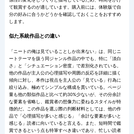
係性の変化をじっくりと描写しているため、時間をかけ
て観賞するのが適しています。購入前には、体験版で自
分の好みに合うかどうかを確認しておくことをおすすめ
します。
似た系統作品との違い
「ニートの俺は見ていることしか出来ない」は、同じニ
ートテーマを扱う同ジャンル作品の中でも、特に「淡白
さ」と「シチュエーション密度」で差別化されている。
他の作品が主人公の心理描写や周囲の反応を詳細に描く
傾向に対し、本作は視点を主人公の「見ている」行為に
絞り込み、極めてシンプルな構成を貫いている。ページ
量も他の類似作品と比べて約30%少ないが、その分余計
な要素を省略し、鑑賞者の想像力に委ねるスタイルが特
徴的だ。この作品を選ぶ際の判断材料としては、他の作
品で「心理描写が多いと感じる」「余計な要素が多いと
感じる」読者に向いていると言える。また、短時間で鑑
賞できるという点も特筆すべき違いであり、忙しい読者