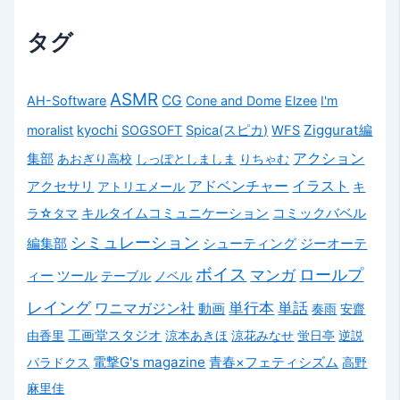
タグ
ASMR
CG
AH-Software
Cone and Dome
Elzee
I'm
kyochi
Ziggurat編
moralist
SOGSOFT
Spica(スピカ)
WFS
アクション
集部
あおぎり高校
しっぽとしましま
りちゃむ
アクセサリ
アドベンチャー
イラスト
アトリエメール
キ
キルタイムコミュニケーション
コミックバベル
ラ☆タマ
シミュレーション
編集部
ジーオーテ
シューティング
ボイス
マンガ
ロールプ
ィー
ツール
テーブル
ノベル
レイング
単行本
単話
ワニマガジン社
動画
奏雨
安齋
由香里
工画堂スタジオ
涼本あきほ
涼花みなせ
蛍日亭
逆説
電撃G's magazine
パラドクス
青春×フェティシズム
高野
麻里佳