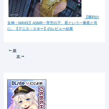
【勝利の
女神：NIKKE】ASMR – 宵空の下、君という一番星と共
に。【アニス：スター】のレビュー結果
前
次