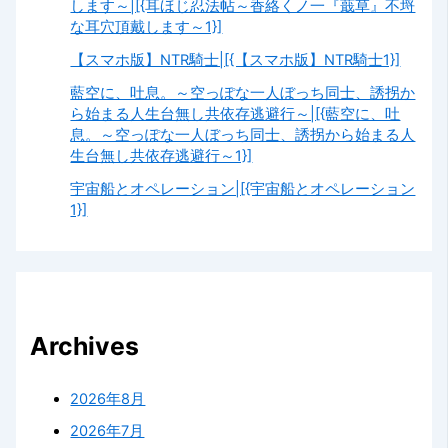
します～|[{耳ほじ忍法帖～香絡くノ一『蕺草』不埒
な耳穴頂戴します～1}]
【スマホ版】NTR騎士|[{【スマホ版】NTR騎士1}]
藍空に、吐息。～空っぽな一人ぼっち同士、誘拐か
ら始まる人生台無し共依存逃避行～|[{藍空に、吐
息。～空っぽな一人ぼっち同士、誘拐から始まる人
生台無し共依存逃避行～1}]
宇宙船とオペレーション|[{宇宙船とオペレーション
1}]
Archives
2026年8月
2026年7月