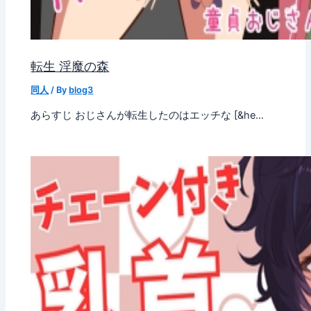
転生 淫魔の森
同人
/ By
blog3
あらすじ おじさんが転生したのはエッチな [&he…