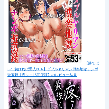
【勝てば
3P…負ければ黒人NTR】ダブルヤリマン博奕地獄チンポ
遊蕩録【悔シコ15回保証】のレビュー結果