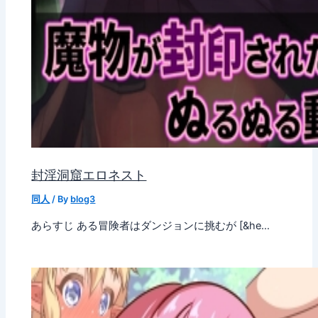
封淫洞窟エロネスト
同人
/ By
blog3
あらすじ ある冒険者はダンジョンに挑むが [&he…