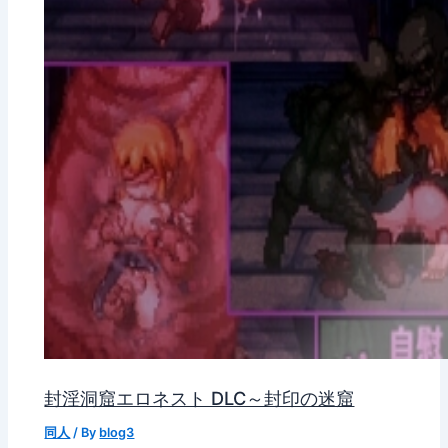
封淫洞窟エロネスト DLC～封印の迷窟
同人
/ By
blog3