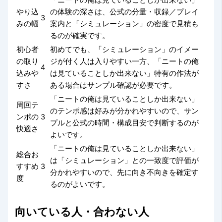
やり込
の体験の深さは、公式の分量・収録／プレイ
3
みの幅
案内と「シミュレーション」の密度で見積も
るのが確実です。
初心者
初めてでも、「シミュレーション」のイメー
の取り
ジが付く人は入りやすい一方、「ニートの俺
4
込みや
は見ていることしか出来ない」特有の作法が
すさ
ある場合はサンプル確認が必要です。
「ニートの俺は見ていることしか出来ない」
周回テ
のテンポ感は好みが分かれやすいので、サン
ンポの
3
プルと公式の時間・構成目安で判断するのが
快適さ
よいです。
「ニートの俺は見ていることしか出来ない」
総合お
は「シミュレーション」との一致度で評価が
すすめ
3
分かれやすいので、先に向き不向きを確定す
度
るのがよいです。
向いている人・合わない人