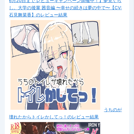
6月20日まで レビューキャンペーン開催中！】夢見ぐら
し。大学の後輩 茜音編 〜幸せの続きは夢の中で〜【CV:
石見舞菜香】のレビュー結果
うちのが
壊れたからトイレかしてっ！のレビュー結果