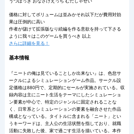
うつぼっき おなさけえっち むだしゃせい
価格に対してボリュームは並みかそれ以下だが費用対効
果は圧倒的に高い
作者が儲けて拡張版なり続編を作る意欲を持って下さる
ように我々はこのゲームを買うべき 以上
さらに詳細を見る！
基本情報
『ニートの俺は見ていることしか出来ない』は、色怠サ
ークルによるシミュレーションゲーム作品。サークル設
定価格は880円で、定期的にセールが実施されている。収
録内容は主にニート生活をテーマにしたシミュレーショ
ン要素が中心で、特定のジャンルに固定されることな
く、日常系とシミュレーションの要素を融合させた作品
構成となっている。タイトルに含まれる「ニート」とい
うキーワードは、主人公の生活状態を指しており、就職
活動に失敗した後、家で過ごす生活を描いている。本作