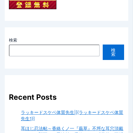
検索
検
索
Recent Posts
ラッキードスケベ体質先生|[{ラッキードスケベ体質
先生1}]
耳ほじ忍法帖～香絡くノ一『蕺草』不埒な耳穴頂戴