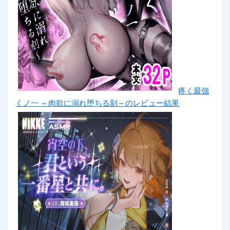
疼く最強
くノ一 ～肉欲に溺れ堕ちる刻～のレビュー結果