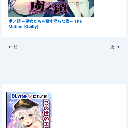
虜ノ鎖 ～処女たちを穢す淫らな楔～ The
Motion [Guilty]
前
次