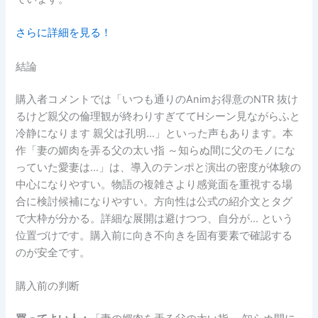
さらに詳細を見る！
結論
購入者コメントでは「いつも通りのAnimお得意のNTR 抜け
るけど親父の倫理観が終わりすぎててHシーン見ながらふと
冷静になります 親父は孔明…」といった声もあります。本
作「妻の媚肉を弄る父の太い指 ～知らぬ間に父のモノにな
っていた愛妻は…」は、導入のテンポと演出の密度が体験の
中心になりやすい。物語の複雑さより感覚面を重視する場
合に検討候補になりやすい。方向性は公式の紹介文とタグ
で大枠が分かる。詳細な展開は避けつつ、自分が… という
位置づけです。購入前に向き不向きを固有要素で確認する
のが安全です。
購入前の判断