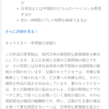
か
日本語または中国語のどちらのバージョンを希望
するか
約3～4時間のプレイ時間を確保できるか
さらに詳細を見る！
キャラクター・世界観の深掘り
この作品の世界観は、現代日本の典型的な家族構造を舞台
にしています。主人公夫婦と父親の三角関係が核心です
が、その背景には日本社会特有の親子関係や夫婦関係の複
雑さが描かれています。父親のキャラクターは、冷徹な策
略家として描かれる一方、亡き妻への未練も伺え、その二
面性が作品の深みを生み出しています。妻のキャラクター
は、夫との新婚生活に悩みながらも、父親の執拗なアプロ
ーチに対して徐々に心を開いていく過程が描かれ、その心
理的変化が物語の醍醐味です。特に、父親が亡き妻の遺品
を使って妻を誘惑するシーンは、日本的な家族観を捉えた