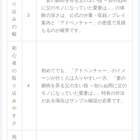
「妻の媚肉を弄る父の太い指 ～知らぬ間
り
に父のモノになっていた愛妻は…」の体
込
3
験の深さは、公式の分量・収録／プレイ
み
案内と「アドベンチャー」の密度で見積
の
もるのが確実です。
幅
初
心
者
の
初めてでも、「アドベンチャー」のイメ
取
ージが付く人は入りやすい一方、「妻の
り
4
媚肉を弄る父の太い指 ～知らぬ間に父の
込
モノになっていた愛妻は…」特有の作法
み
がある場合はサンプル確認が必要です。
や
す
さ
周