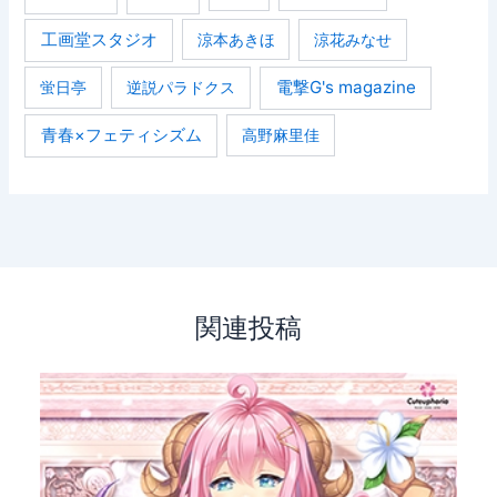
工画堂スタジオ
涼本あきほ
涼花みなせ
電撃G's magazine
蛍日亭
逆説パラドクス
青春×フェティシズム
高野麻里佳
関連投稿