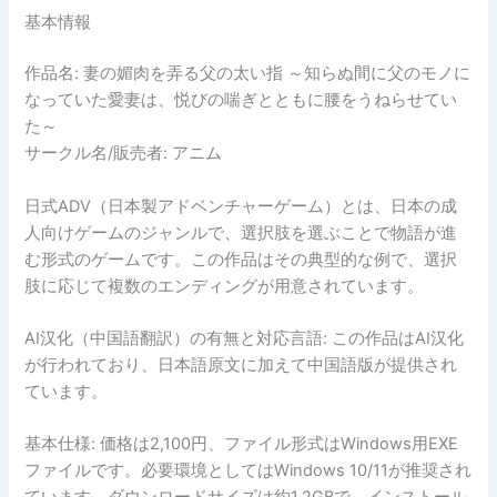
基本情報
作品名: 妻の媚肉を弄る父の太い指 ～知らぬ間に父のモノに
なっていた愛妻は、悦びの喘ぎとともに腰をうねらせてい
た～
サークル名/販売者: アニム
日式ADV（日本製アドベンチャーゲーム）とは、日本の成
人向けゲームのジャンルで、選択肢を選ぶことで物語が進
む形式のゲームです。この作品はその典型的な例で、選択
肢に応じて複数のエンディングが用意されています。
AI汉化（中国語翻訳）の有無と対応言語: この作品はAI汉化
が行われており、日本語原文に加えて中国語版が提供され
ています。
基本仕様: 価格は2,100円、ファイル形式はWindows用EXE
ファイルです。必要環境としてはWindows 10/11が推奨され