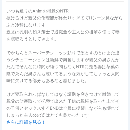
いつも通りのAnimお得意のNTR
抜けるけど親父の倫理観が終わりすぎててHシーン見ながら
ふと冷静になります
親父は孔明の如き策士で退職金や主人公の後輩を使って妻
を寝取ろうとしてきます。
でかちんとスーパーテクニック頼りで堕とすのとはまた違
うシチュエーションは新鮮で興奮しますが親父の奥さんが
死んでそんなに時間が経つ間もなくNTRに走る姿は草葉の
陰で死んだ奥さんも泣いてるような気がしてちょっと人間
味に欠けてる部分もあるなと感じました。
けど寝取られっぱなしではなく証拠を突きつけて離婚して
親父の財産取って托卵で出来た子供の親権を取った上でそ
の子供とセックスするENDは全員に復讐しながらも壊れて
しまった主人公の姿はとても良かったです
さらに詳細を見る！