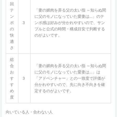
回
テ
「妻の媚肉を弄る父の太い指 ～知らぬ間
ン
に父のモノになっていた愛妻は…」のテ
ポ
3
ンポ感は好みが分かれやすいので、サン
の
プルと公式の時間・構成目安で判断する
快
のがよいです。
適
さ
総
合
「妻の媚肉を弄る父の太い指 ～知らぬ間
お
に父のモノになっていた愛妻は…」は
す
3
「アドベンチャー」との一致度で評価が
す
分かれやすいので、先に向き不向きを確
め
定するのがよいです。
度
向いている人・合わない人