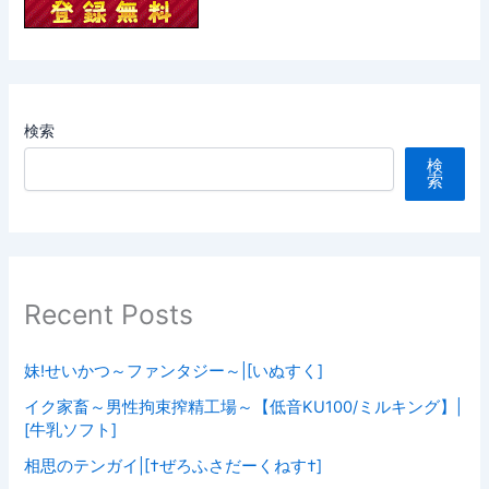
検索
検
索
Recent Posts
妹!せいかつ～ファンタジー～|[いぬすく]
イク家畜～男性拘束搾精工場～【低音KU100/ミルキング】|
[牛乳ソフト]
相思のテンガイ|[†ぜろふさだーくねす†]