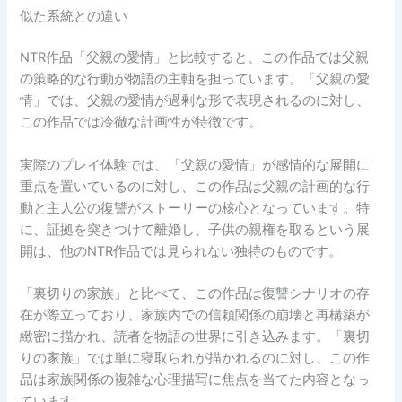
似た系統との違い
NTR作品「父親の愛情」と比較すると、この作品では父親
の策略的な行動が物語の主軸を担っています。「父親の愛
情」では、父親の愛情が過剰な形で表現されるのに対し、
この作品では冷徹な計画性が特徴です。
実際のプレイ体験では、「父親の愛情」が感情的な展開に
重点を置いているのに対し、この作品は父親の計画的な行
動と主人公の復讐がストーリーの核心となっています。特
に、証拠を突きつけて離婚し、子供の親権を取るという展
開は、他のNTR作品では見られない独特のものです。
「裏切りの家族」と比べて、この作品は復讐シナリオの存
在が際立っており、家族内での信頼関係の崩壊と再構築が
緻密に描かれ、読者を物語の世界に引き込みます。「裏切
りの家族」では単に寝取られが描かれるのに対し、この作
品は家族関係の複雑な心理描写に焦点を当てた内容となっ
ています。