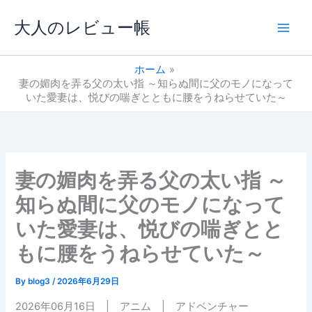
内
大人のレビュー帳
容
を
ス
ホーム
キ
妻の媚肉を弄る父の太い指 ～知らぬ間に父のモノになって
ッ
いた愛妻は、悦びの喘ぎとともに腰をうねらせていた～
プ
妻の媚肉を弄る父の太い指 ～
知らぬ間に父のモノになって
いた愛妻は、悦びの喘ぎとと
もに腰をうねらせていた～
By
blog3
/
2026年6月29日
2026年06月16日 | アニム | アドベンチャー