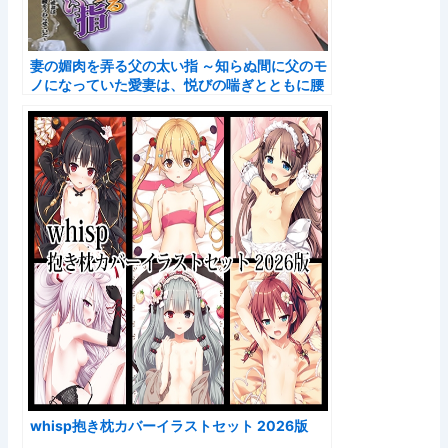
妻の媚肉を弄る父の太い指 ～知らぬ間に父のモ
ノになっていた愛妻は、悦びの喘ぎとともに腰
をうねらせていた～
whisp抱き枕カバーイラストセット 2026版